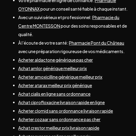
Votre pharmacie en ligne de confiance:
Pharmacie
OYONNAX
pour un conseil santé fiable à chaque instant.
Avec un suivi sérieux et professionnel:
Pharmacie du
Centre MONTESSON
pour des soins responsables et de
qualité.
À l’écoute de votre santé:
Pharmacie Pont du Château
avec une préparation rigoureuse de vos médicaments.
Acheter aldactone générique pas cher
Achat amlor générique meilleur prix
Acheter amoxicilline générique meilleur prix
Acheter atarax meilleur prix générique
Achat cialis en ligne sans ordonnance
Achat ciprofloxacine livraison rapide en ligne
Acheter clomid sans ordonnance livraison rapide
Acheter cozaar sans ordonnance pas cher
Achat crestor meilleur prix livraison rapide