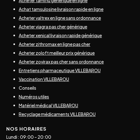
Acheter tamiflu générique en ligne
Achat tamsulosine livraison rapide en ligne
Acheter valtrex en ligne sans ordonnance
Acheter viagra pas cher générique
Acheter xenical livraison rapide générique
Acheter zithromax en ligne pas cher
Acheter zoloft meilleur prix générique
Acheter zovirax pas cher sans ordonnance
Entretiens pharmaceutique VILLEBAROU
Vaccination VILLEBAROU
Conseils
Numéros utiles
Matériel médical VILLEBAROU
Recyclage médicaments VILLEBAROU
NOS HORAIRES
Lundi : 09:00 – 20:00