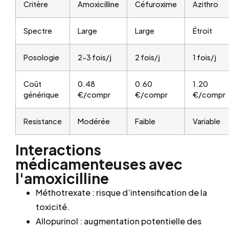
Critère
Amoxicilline
Céfuroxime
Azithro
Spectre
Large
Large
Étroit
Posologie
2-3 fois/j
2 fois/j
1 fois/j
Coût
0.48
0.60
1.20
générique
€/compr
€/compr
€/compr
Resistance
Modérée
Faible
Variable
Interactions
médicamenteuses avec
l'amoxicilline
Méthotrexate : risque d’intensification de la
toxicité.
Allopurinol : augmentation potentielle des