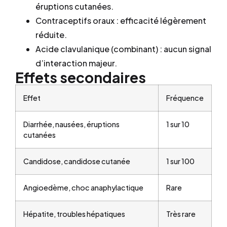
éruptions cutanées.
Contraceptifs oraux : efficacité légèrement
réduite.
Acide clavulanique (combinant) : aucun signal
d’interaction majeur.
Effets secondaires
Effet
Fréquence
Diarrhée, nausées, éruptions
1 sur 10
cutanées
Candidose, candidose cutanée
1 sur 100
Angioedème, choc anaphylactique
Rare
Hépatite, troubles hépatiques
Très rare