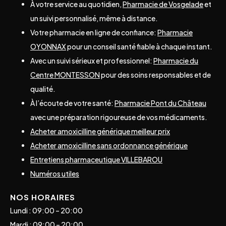
À votre service au quotidien,
Pharmacie de Vosgelade
et
un suivi personnalisé, même à distance.
Votre pharmacie en ligne de confiance:
Pharmacie
OYONNAX
pour un conseil santé fiable à chaque instant.
Avec un suivi sérieux et professionnel:
Pharmacie du
Centre MONTESSON
pour des soins responsables et de
qualité.
À l’écoute de votre santé:
Pharmacie Pont du Château
avec une préparation rigoureuse de vos médicaments.
Acheter amoxicilline générique meilleur prix
Acheter amoxicilline sans ordonnance générique
Entretiens pharmaceutique VILLEBAROU
Numéros utiles
NOS HORAIRES
Lundi : 09:00 – 20:00
Mardi : 09:00 – 20:00