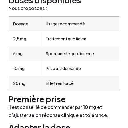
Doses disponibles
Nous proposons :
Dosage
Usage recommandé
2,5 mg
Traitement quotidien
5 mg
Spontanéité quotidienne
10 mg
Prise à la demande
20 mg
Effet renforcé
Première prise
Il est conseillé de commencer par 10 mg et
d’ajuster selon réponse clinique et tolérance.
Adapter la dose