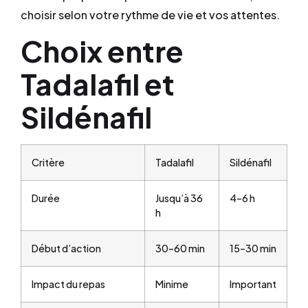
choisir selon votre rythme de vie et vos attentes.
Choix entre
Tadalafil et
Sildénafil
Critère
Tadalafil
Sildénafil
Durée
Jusqu’à 36
4–6 h
h
Début d’action
30–60 min
15–30 min
Impact du repas
Minime
Important