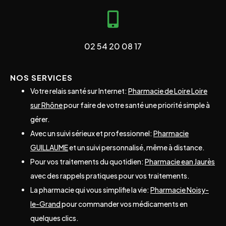
02 54 20 08 17
NOS SERVICES
Votre relais santé sur Internet:
Pharmacie de Loire Loire
sur Rhône
pour faire de votre santé une priorité simple à
gérer.
Avec un suivi sérieux et professionnel:
Pharmacie
GUILLAUME
et un suivi personnalisé, même à distance.
Pour vos traitements du quotidien:
Pharmacie ean Jaurès
avec des rappels pratiques pour vos traitements.
La pharmacie qui vous simplifie la vie:
Pharmacie Noisy-
le-Grand
pour commander vos médicaments en
quelques clics.