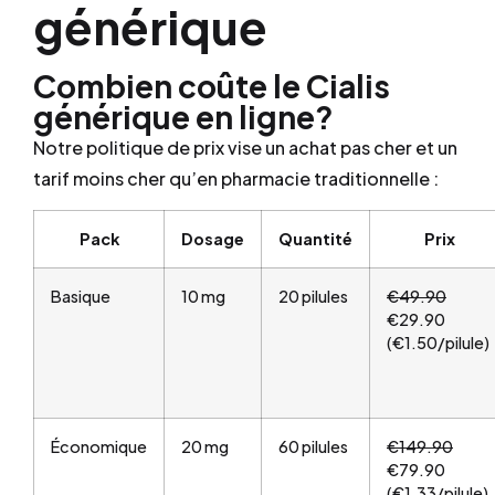
générique
Combien coûte le Cialis
générique en ligne?
Notre politique de prix vise un achat pas cher et un
tarif moins cher qu’en pharmacie traditionnelle :
Pack
Dosage
Quantité
Prix
Basique
10 mg
20 pilules
€49.90
€29.90
(€1.50/pilule)
Économique
20 mg
60 pilules
€149.90
€79.90
(€1.33/pilule)