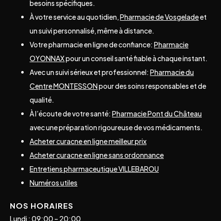
besoins spécifiques.
À votre service au quotidien,
Pharmacie de Vosgelade
et
un suivi personnalisé, même à distance.
Votre pharmacie en ligne de confiance:
Pharmacie
OYONNAX
pour un conseil santé fiable à chaque instant.
Avec un suivi sérieux et professionnel:
Pharmacie du
Centre MONTESSON
pour des soins responsables et de
qualité.
À l’écoute de votre santé:
Pharmacie Pont du Château
avec une préparation rigoureuse de vos médicaments.
Acheter curacne en ligne meilleur prix
Acheter curacne en ligne sans ordonnance
Entretiens pharmaceutique VILLEBAROU
Numéros utiles
NOS HORAIRES
Lundi : 09:00 – 20:00