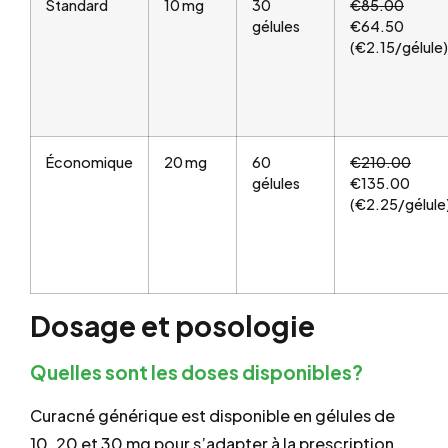
Standard
10 mg
30
€85.00
gélules
€64.50
(€2.15/gélule)
Économique
20 mg
60
€210.00
gélules
€135.00
(€2.25/gélule
Dosage et posologie
Quelles sont les doses disponibles?
Curacné générique est disponible en gélules de
10, 20 et 30 mg pour s’adapter à la prescription