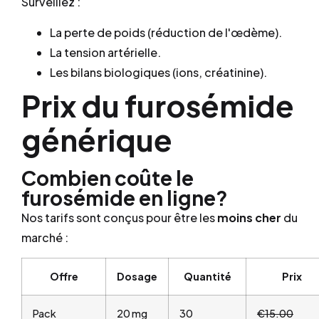
Surveillez :
La perte de poids (réduction de l'œdème).
La tension artérielle.
Les bilans biologiques (ions, créatinine).
Prix du furosémide
générique
Combien coûte le
furosémide en ligne?
Nos tarifs sont conçus pour être les
moins cher
du
marché :
Offre
Dosage
Quantité
Prix
Pack
20 mg
30
€15.00