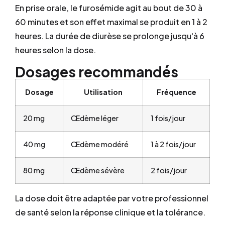
En prise orale, le furosémide agit au bout de 30 à
60 minutes et son effet maximal se produit en 1 à 2
heures. La durée de diurèse se prolonge jusqu'à 6
heures selon la dose.
Dosages recommandés
Dosage
Utilisation
Fréquence
20 mg
Œdème léger
1 fois/jour
40 mg
Œdème modéré
1 à 2 fois/jour
80 mg
Œdème sévère
2 fois/jour
La dose doit être adaptée par votre professionnel
de santé selon la réponse clinique et la tolérance.