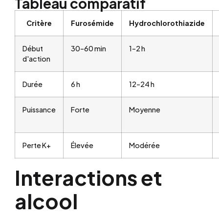
Tableau comparatif
Critère
Furosémide
Hydrochlorothiazide
Début
30–60 min
1–2 h
d'action
Durée
6 h
12–24 h
Puissance
Forte
Moyenne
Perte K+
Élevée
Modérée
Interactions et
alcool