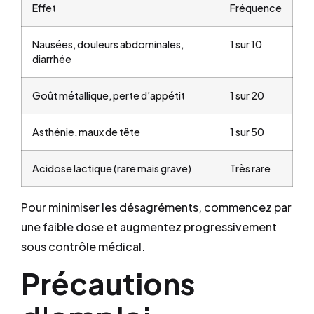
Effet
Fréquence
Nausées, douleurs abdominales,
1 sur 10
diarrhée
Goût métallique, perte d’appétit
1 sur 20
Asthénie, maux de tête
1 sur 50
Acidose lactique (rare mais grave)
Très rare
Pour minimiser les désagréments, commencez par
une faible dose et augmentez progressivement
sous contrôle médical.
Précautions