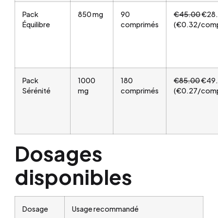
Pack
850 mg
90
€45.00
€28
Équilibre
comprimés
(€0.32/comp
Pack
1000
180
€85.00
€49
Sérénité
mg
comprimés
(€0.27/comp
Dosages
disponibles
Dosage
Usage recommandé