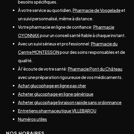
besoins spécifiques.
À votre service au quotidien,
Pharmacie de Vosgelade
et
un suivi personnalisé, même à distance.
Votre pharmacie en ligne de confiance:
Pharmacie
OYONNAX
pour un conseil santé fiable à chaque instant.
Avec un suivi sérieux et professionnel:
Pharmacie du
Centre MONTESSON
pour des soins responsables et de
qualité.
À l’écoute de votre santé:
Pharmacie Pont du Château
avec une préparation rigoureuse de vos médicaments.
Achat glucophage en ligne pas cher
Acheter glucophage en ligne générique
Acheter glucophage livraison rapide sans ordonnance
Entretiens pharmaceutique VILLEBAROU
Numéros utiles
NOS HORAIRES