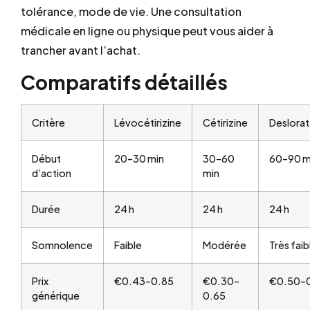
tolérance, mode de vie. Une consultation
médicale en ligne ou physique peut vous aider à
trancher avant l’achat.
Comparatifs détaillés
Critère
Lévocétirizine
Cétirizine
Deslorat
Début
20–30 min
30–60
60–90 m
d’action
min
Durée
24 h
24 h
24 h
Somnolence
Faible
Modérée
Très faib
Prix
€0.43–0.85
€0.30–
€0.50–
générique
0.65