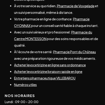
À votre service au quotidien,
Pharmacie de Vosgelade
et
un suivi personnalisé, même à distance.
Votre pharmacie en ligne de confiance:
Pharmacie
OYONNAX
pour un conseil santé fiable à chaque instant.
Avec un suivi sérieux et professionnel:
Pharmacie du
Centre MONTESSON
pour des soins responsables et de
qualité.
À l’écoute de votre santé:
Pharmacie Pont du Château
avec une préparation rigoureuse de vos médicaments.
Acheter levocetirizine en ligne sans ordonnance
Acheter levocetirizine livraison rapide en ligne
Entretiens pharmaceutique VILLEBAROU
Numéros utiles
NOS HORAIRES
Lundi : 09:00 – 20:00