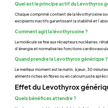
Quel est le principe actif du Levothyrox 
Chaque comprimé contient de la lévothyroxine so
excipients inactifs garantissant la stabilité et l’abs
Comment agit la lévothyroxine ?
La molécule se fixe aux récepteurs nucléaires, rét
d’énergie et normalise les fonctions cardiovascula
Quand prendre le Levothyrox générique ?
Le meilleur moment est le matin, à jeun, 30 minutes
aliments riches en fibres ou en calcium juste après l
Effet du Levothyrox généri
Quels bénéfices attendre ?