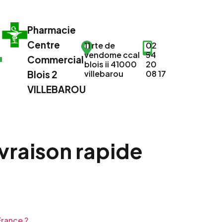
Pharmacie
Centre
11 rte de
02
vendome ccal
54
Commercial
blois ii 41000
20
Blois 2
villebarou
08 17
VILLEBAROU
ivraison rapide
rance ?