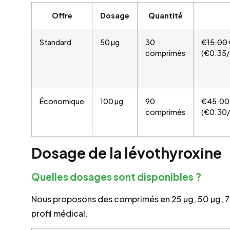
Offre
Dosage
Quantité
Standard
50 µg
30
€15.00
comprimés
(€0.35
Économique
100 µg
90
€45.00
comprimés
(€0.30
Dosage de la lévothyroxine
Quelles dosages sont disponibles ?
Nous proposons des comprimés en 25 µg, 50 µg, 75
profil médical.