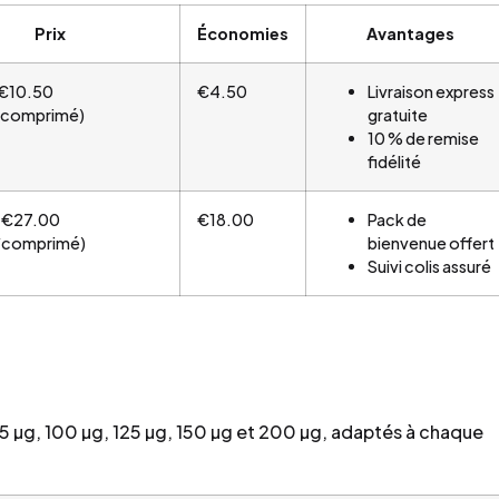
Prix
Économies
Avantages
€10.50
€4.50
Livraison express
/comprimé)
gratuite
10 % de remise
fidélité
€27.00
€18.00
Pack de
/comprimé)
bienvenue offert
Suivi colis assuré
 µg, 100 µg, 125 µg, 150 µg et 200 µg, adaptés à chaque