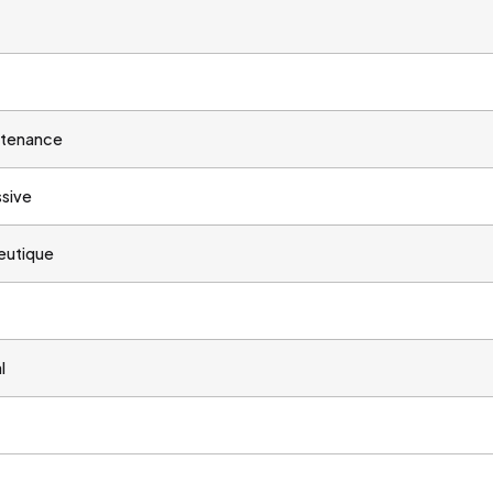
ntenance
sive
eutique
l