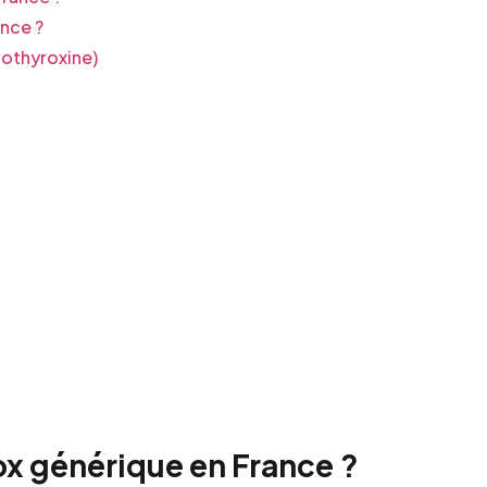
nce ?
vothyroxine)
x générique en France ?