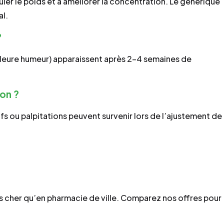
uler le poids et à améliorer la concentration. Le générique
al.
?
lleure humeur) apparaissent après 2–4 semaines de
ion ?
fs ou palpitations peuvent survenir lors de l’ajustement de 
s cher qu’en pharmacie de ville. Comparez nos offres pour