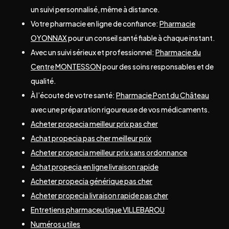
un suivi personnalisé, même à distance.
Votre pharmacie en ligne de confiance:
Pharmacie
OYONNAX
pour un conseil santé fiable à chaque instant.
Avec un suivi sérieux et professionnel:
Pharmacie du
Centre MONTESSON
pour des soins responsables et de
qualité.
À l’écoute de votre santé:
Pharmacie Pont du Château
avec une préparation rigoureuse de vos médicaments.
Acheter propecia meilleur prix pas cher
Achat propecia pas cher meilleur prix
Acheter propecia meilleur prix sans ordonnance
Achat propecia en ligne livraison rapide
Acheter propecia générique pas cher
Acheter propecia livraison rapide pas cher
Entretiens pharmaceutique VILLEBAROU
Numéros utiles