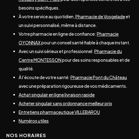
besoins spécifiques.
À votre service au quotidien,
Pharmacie de Vosgelade
et
un suivi personnalisé, même à distance.
Votre pharmacie en ligne de confiance:
Pharmacie
OYONNAX
pour un conseil santé fiable à chaque instant.
Avec un suivi sérieux et professionnel:
Pharmacie du
Centre MONTESSON
pour des soins responsables et de
qualité.
À l’écoute de votre santé:
Pharmacie Pont du Château
avec une préparation rigoureuse de vos médicaments.
Achat singulair en ligne livraison rapide
Acheter singulair sans ordonnance meilleur prix
Entretiens pharmaceutique VILLEBAROU
Numéros utiles
NOS HORAIRES