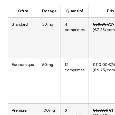
Offre
Dosage
Quantité
Prix
Standard
50 mg
4
€38.00
€29
comprimés
(€7.25/com
Économique
50 mg
12
€110.00
€75
comprimés
(€6.25/com
Premium
100 mg
8
€160.00
€11