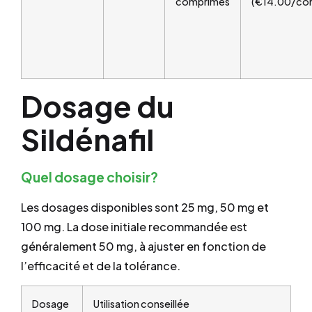
comprimés
(€14.00/co
Dosage du
Sildénafil
Quel dosage choisir?
Les dosages disponibles sont 25 mg, 50 mg et
100 mg. La dose initiale recommandée est
généralement 50 mg, à ajuster en fonction de
l’efficacité et de la tolérance.
Dosage
Utilisation conseillée