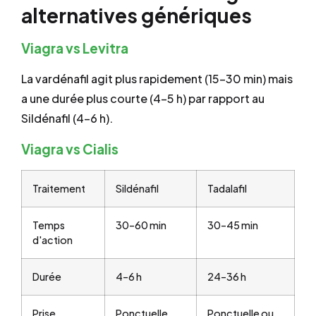
alternatives génériques
Viagra vs Levitra
La vardénafil agit plus rapidement (15–30 min) mais
a une durée plus courte (4–5 h) par rapport au
Sildénafil (4–6 h).
Viagra vs Cialis
Traitement
Sildénafil
Tadalafil
Temps
30–60 min
30–45 min
d'action
Durée
4–6 h
24–36 h
Prise
Ponctuelle
Ponctuelle ou