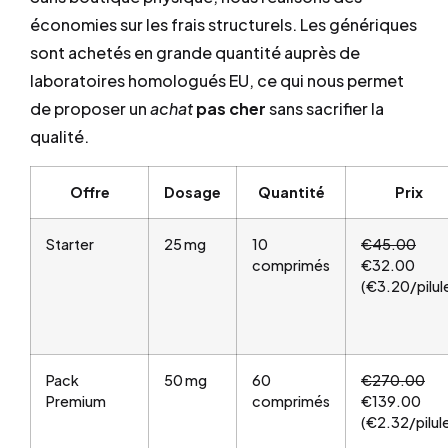
économies sur les frais structurels. Les génériques
sont achetés en grande quantité auprès de
laboratoires homologués EU, ce qui nous permet
de proposer un
achat
pas cher
sans sacrifier la
qualité.
Offre
Dosage
Quantité
Prix
Starter
25 mg
10
€45.00
comprimés
€32.00
(€3.20/pilul
Pack
50 mg
60
€270.00
Premium
comprimés
€139.00
(€2.32/pilul