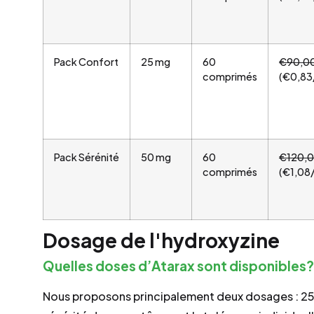
Pack Confort
25 mg
60
€90,0
comprimés
(€0,83
Pack Sérénité
50 mg
60
€120,
comprimés
(€1,08
Dosage de l'hydroxyzine
Quelles doses d’Atarax sont disponibles?
Nous proposons principalement deux dosages : 25 m