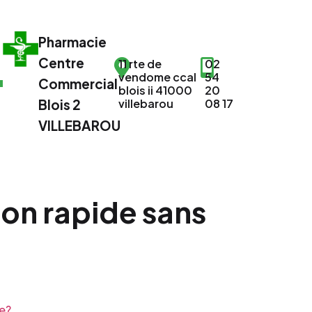
Pharmacie
Centre
11 rte de
02
vendome ccal
54
Commercial
blois ii 41000
20
Blois 2
villebarou
08 17
VILLEBAROU
son rapide sans
e?