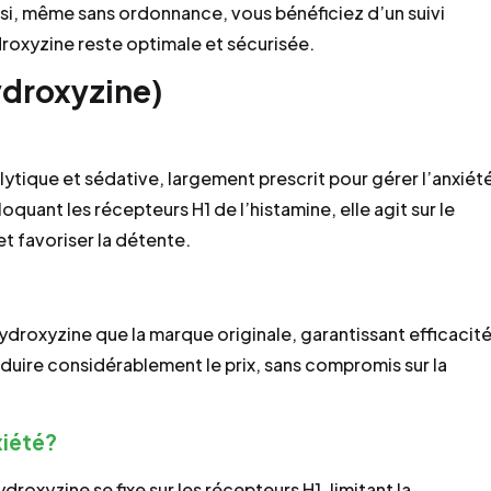
i, même sans ordonnance, vous bénéficiez d’un suivi
oxyzine reste optimale et sécurisée.
ydroxyzine)
lytique et sédative, largement prescrit pour gérer l’anxiét
oquant les récepteurs H1 de l’histamine, elle agit sur le
t favoriser la détente.
roxyzine que la marque originale, garantissant efficacit
duire considérablement le prix, sans compromis sur la
xiété?
roxyzine se fixe sur les récepteurs H1, limitant la