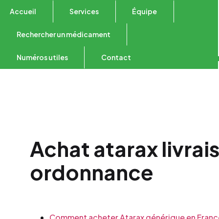
Accueil
Services
Équipe
Rechercher un médicament
Numéros utiles
Contact
Achat atarax livrai
ordonnance
Comment acheter Atarax générique en Franc