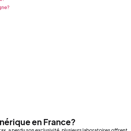
gne?
nérique en France?
ax, a perdu son exclusivité, plusieurs laboratoires offrent